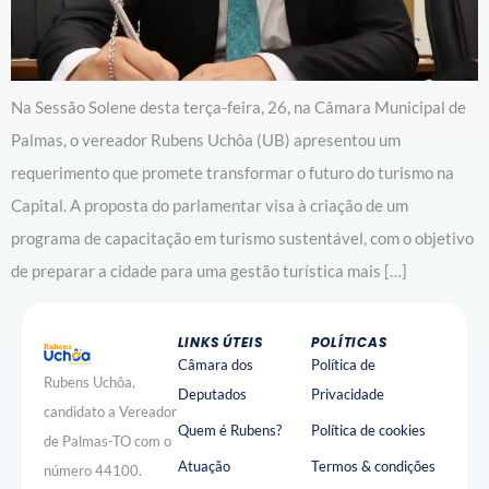
Na Sessão Solene desta terça-feira, 26, na Câmara Municipal de
Palmas, o vereador Rubens Uchôa (UB) apresentou um
requerimento que promete transformar o futuro do turismo na
Capital. A proposta do parlamentar visa à criação de um
programa de capacitação em turismo sustentável, com o objetivo
de preparar a cidade para uma gestão turística mais […]
LINKS ÚTEIS
POLÍTICAS
Câmara dos
Política de
Rubens Uchôa,
Deputados
Privacidade
candidato a Vereador
Quem é Rubens?
Política de cookies
de Palmas-TO com o
Atuação
Termos & condições
número 44100.